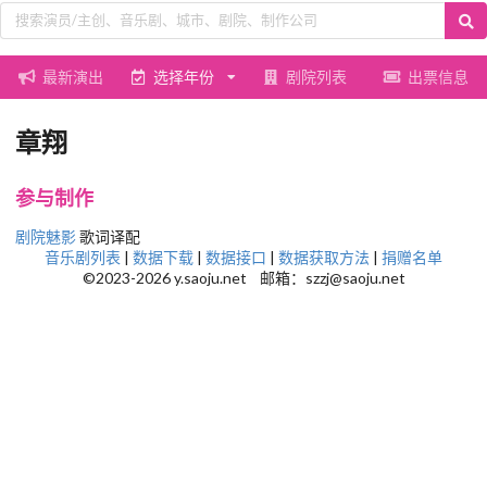
最新演出
选择年份
剧院列表
出票信息
章翔
参与制作
剧院魅影
歌词译配
音乐剧列表
|
数据下载
|
数据接口
|
数据获取方法
|
捐赠名单
©2023-2026 y.saoju.net 邮箱：szzj@saoju.net