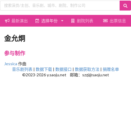
最新演出
选择年份
剧院列表
出票信息
金允炯
参与制作
Jessica
作曲
音乐剧列表
|
数据下载
|
数据接口
|
数据获取方法
|
捐赠名单
©2023-2026 y.saoju.net 邮箱：szzj@saoju.net