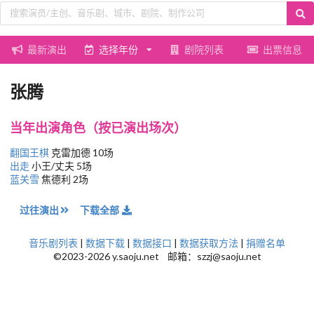
最新演出
选择年份
剧院列表
出票信息
张腾
当年出演角色（按已演出场次）
翻国王棋
克雷加德 10场
出走
小王/丈夫 5场
蓝关雪
焦德利 2场
过往演出
下载全部
音乐剧列表
|
数据下载
|
数据接口
|
数据获取方法
|
捐赠名单
©2023-2026 y.saoju.net 邮箱：szzj@saoju.net