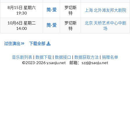
8月15日 星期六
罗切斯
简·爱
上海
北外滩友邦大剧院
19:30
特
10月6日 星期二
罗切斯
北京
天桥艺术中心中剧
简·爱
14:00
特
场
过往演出
下载全部
音乐剧列表
|
数据下载
|
数据接口
|
数据获取方法
|
捐赠名单
©2023-2026 y.saoju.net 邮箱：szzj@saoju.net