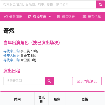
最新演出
选择年份
剧院列表
出票信息
奇煜
当年出演角色（按已演出场次）
寻找李二狗
李二狗 10场
长安大国医
黄奇宝 8场
寻找李二狗
常卫国 3场
演出日程
显示同场演员
音乐
时间
角色
剧院
剧