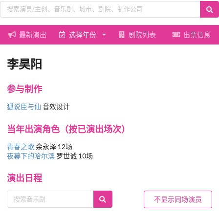
最新演出
选择年份
剧院列表
出票信息
李昊阳
参与制作
狐说臣与仙
音效设计
当年出演角色（按已演出场次）
青春之歌
余永泽 12场
夜幕下的哈尔滨
罗世诚 10场
演出日程
不显示同场演员