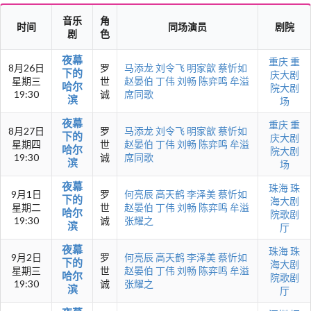
音乐
角
时间
同场演员
剧院
剧
色
夜幕
重庆
重
8月26日
罗
马添龙
刘令飞
明家歆
蔡忻如
下的
庆大剧
星期三
世
赵晏伯
丁伟
刘畅
陈弈鸣
牟溢
哈尔
院大剧
19:30
诚
席同歌
滨
场
夜幕
重庆
重
8月27日
罗
马添龙
刘令飞
明家歆
蔡忻如
下的
庆大剧
星期四
世
赵晏伯
丁伟
刘畅
陈弈鸣
牟溢
哈尔
院大剧
19:30
诚
席同歌
滨
场
夜幕
珠海
珠
9月1日
罗
何亮辰
高天鹤
李泽美
蔡忻如
下的
海大剧
星期二
世
赵晏伯
丁伟
刘畅
陈弈鸣
牟溢
哈尔
院歌剧
19:30
诚
张耀之
滨
厅
夜幕
珠海
珠
9月2日
罗
何亮辰
高天鹤
李泽美
蔡忻如
下的
海大剧
星期三
世
赵晏伯
丁伟
刘畅
陈弈鸣
牟溢
哈尔
院歌剧
19:30
诚
张耀之
滨
厅