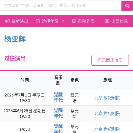
最新演出
选择年份
剧院列表
出票信息
杨亚辉
过往演出
显示同场演员
音乐
时间
角色
剧院
剧
觉醒
2026年7月1日 星期三
蔡元
北京
世纪剧院
年代
19:30
培
觉醒
2026年6月28日 星期日
蔡元
北京
世纪剧院
年代
19:30
培
觉醒
蔡元
14:30
北京
世纪剧院
年代
培