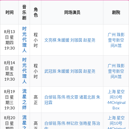
音
角
时间
乐
同场演员
剧院
色
剧
时
8月13
光
程
广州
珠影
日 星
代
小
文亮棋
朱媛媛
刘珈茵
赵星尧
壹号新空
期四
理
时
间A馆
19:30
人
时
8月14
光
程
广州
珠影
日 星
代
小
武冠辰
朱媛媛
刘珈茵
赵星尧
壹号新空
期五
理
时
间A馆
19:30
人
流
8月19
上海
星空
星
日 星
高
白倬铭
陈伟
杨文霏
诸葛北辰
朱
间10号
之
期三
正
冠霖
·MOriginal
绊
19:30
Box
流
8月20
上海
星空
星
日 星
高
白倬铭
陈伟
林钇欣
张皓星
陈治
间10号
之
期四
正
佐
·MOriginal