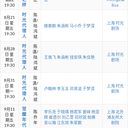
绊
19:30
Box
时
陈
8月21
光
潇/
日 星
上海
时光
代
陆
滕春鹏
朱涵彬
马小乔
于梦滢
期五
剧场
理
鸿
19:30
人
斌
时
陈
8月28
光
潇/
日 星
上海
时光
代
陆
王逸飞
朱涵彬
钱安琪
朱佳艳
期五
剧场
理
鸿
19:30
人
斌
时
陈
8月31
光
潇/
日 星
上海
时光
代
陆
卢翰林
李玉言
邓贤凌
于梦滢
期一
剧场
理
鸿
19:30
人
斌
觉
9月11
陈
李乐尧
于晓璘
杨君军
姜崃
杨亚
上海
北外
醒
日 星
乔
辉
崔恩尔
刘乙萱
邓欣锐
帕赛
滩友邦大
年
期五
年
吴以瀚
江东旭
朱家鹏
剧院
代
19:30