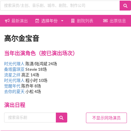
最新演出
选择年份
剧院列表
出票信息
高尔金宝音
当年出演角色（按已演出场次）
时光代理人
陈潇/陆鸿斌 24场
桑塔露琪亚
Stevie 18场
流星之绊
高正 14场
时光代理人
程小时 10场
觉醒年代
陈乔年 8场
去你的夏天
小松 4场
演出日程
不显示同场演员