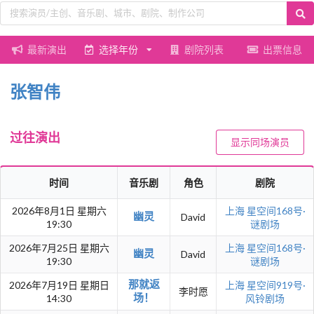
最新演出
选择年份
剧院列表
出票信息
张智伟
过往演出
显示同场演员
时间
音乐剧
角色
剧院
2026年8月1日 星期六
上海
星空间168号·
幽灵
David
19:30
谜剧场
2026年7月25日 星期六
上海
星空间168号·
幽灵
David
19:30
谜剧场
那就返
2026年7月19日 星期日
上海
星空间919号·
李时愿
场！
14:30
风铃剧场