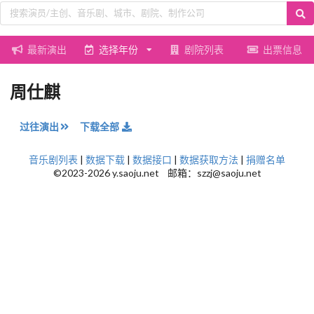
最新演出
选择年份
剧院列表
出票信息
周仕麒
过往演出
下载全部
音乐剧列表
|
数据下载
|
数据接口
|
数据获取方法
|
捐赠名单
©2023-2026 y.saoju.net 邮箱：szzj@saoju.net