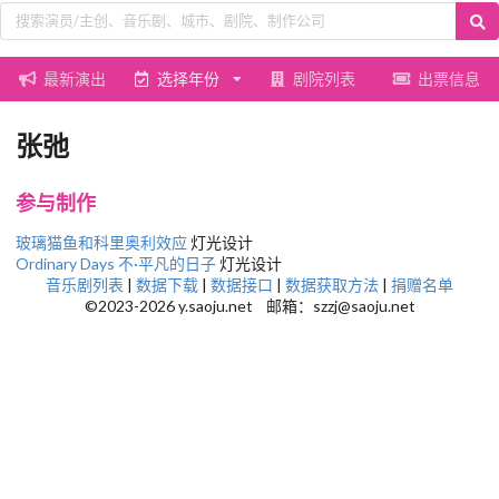
最新演出
选择年份
剧院列表
出票信息
张弛
参与制作
玻璃猫鱼和科里奥利效应
灯光设计
Ordinary Days 不·平凡的日子
灯光设计
音乐剧列表
|
数据下载
|
数据接口
|
数据获取方法
|
捐赠名单
©2023-2026 y.saoju.net 邮箱：szzj@saoju.net