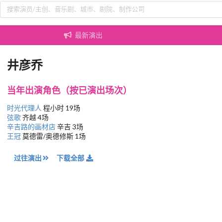
最新演出
井彦乔
当年出演角色（按已演出场次）
时光代理人
程小时 19场
弦歌
齐越 4场
辛吉路的画材店
辛吉 3场
王冠
莫德雷/奥德修斯 1场
过往演出
下载全部