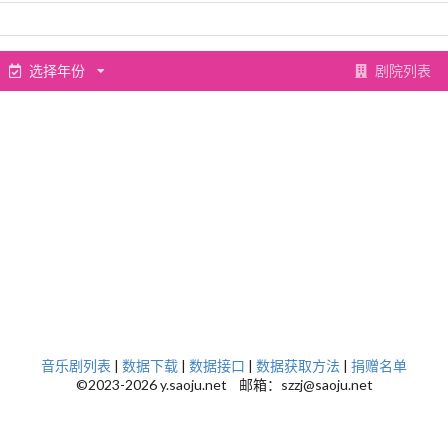
选择年份
剧院列表
音乐剧列表
|
数据下载
|
数据接口
|
数据获取方法
|
捐赠名单
©2023-2026 y.saoju.net 邮箱：szzj@saoju.net