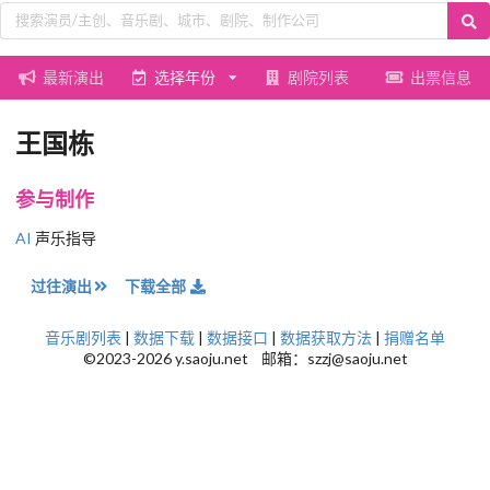
最新演出
选择年份
剧院列表
出票信息
王国栋
参与制作
AI
声乐指导
过往演出
下载全部
音乐剧列表
|
数据下载
|
数据接口
|
数据获取方法
|
捐赠名单
©2023-2026 y.saoju.net 邮箱：szzj@saoju.net