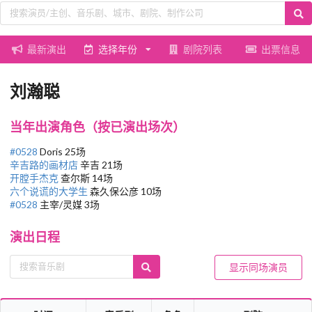
最新演出
选择年份
剧院列表
出票信息
刘瀚聪
当年出演角色（按已演出场次）
#0528
Doris 25场
辛吉路的画材店
辛吉 21场
开膛手杰克
查尔斯 14场
六个说谎的大学生
森久保公彦 10场
#0528
主宰/灵媒 3场
演出日程
显示同场演员