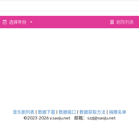
选择年份
剧院列表
音乐剧列表
|
数据下载
|
数据接口
|
数据获取方法
|
捐赠名单
©2023-2026 y.saoju.net 邮箱：szzj@saoju.net