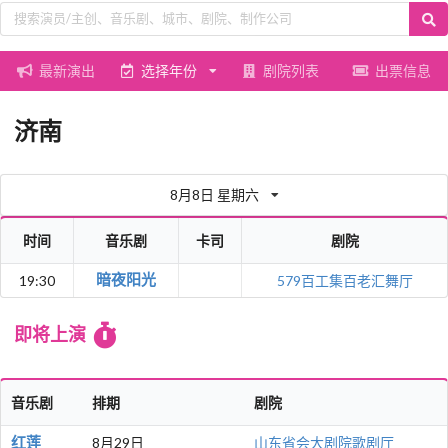
最新演出
选择年份
剧院列表
出票信息
济南
8月8日 星期六
时间
音乐剧
卡司
剧院
暗夜阳光
19:30
579百工集百老汇舞厅
即将上演
音乐剧
排期
剧院
红莲
8月29日
山东省会大剧院歌剧厅