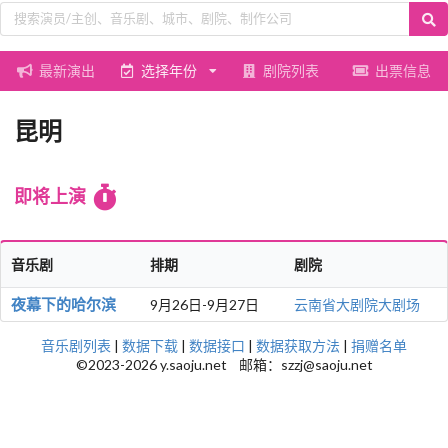
最新演出
选择年份
剧院列表
出票信息
昆明
即将上演
音乐剧
排期
剧院
夜幕下的哈尔滨
9月26日-9月27日
云南省大剧院大剧场
音乐剧列表
|
数据下载
|
数据接口
|
数据获取方法
|
捐赠名单
©2023-2026 y.saoju.net 邮箱：szzj@saoju.net