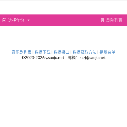
选择年份
剧院列表
音乐剧列表
|
数据下载
|
数据接口
|
数据获取方法
|
捐赠名单
©2023-2026 y.saoju.net 邮箱：szzj@saoju.net