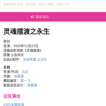
最新演出
灵魂摆渡之永生
原创
首演：2020年11月27日
改编自影视剧《灵魂摆渡》
原著 小吉祥天
出品&制作：
长信传媒
立次方
主创
导演/作词：
马达
作曲：
张筱真
舞蹈编导：
陈一飞
服装造型设计：
张紫微
过往演出
2023全国巡演