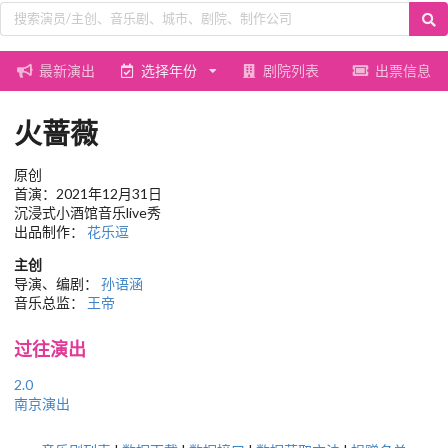
最新演出
选择年份
剧院列表
出票信息
火蔷薇
原创
首演：2021年12月31日
沉浸式小酒馆音乐live秀
出品制作：
花乐逗
主创
导演、编剧：
孙语涵
音乐总监：
王帝
过往演出
2.0
南京演出