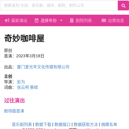
最新演出
选择年份
剧院列表
出票信息
奇妙咖啡屋
原创
首演：2023年3月18日
出品：
厦门爱光年文化传媒有限公司
主创
导演：
彭为
词曲：
张云柯
蔡缤
过往演出
剧场版首演
音乐剧列表
|
数据下载
|
数据接口
|
数据获取方法
|
捐赠名单