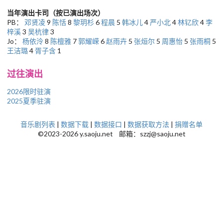
当年演出卡司（按已演出场次）
PB：
邓贤凌
9
陈恬
8
黎玥杉
6
程晨
5
韩冰儿
4
严小北
4
林钇欣
4
李
梓溪
3
吴杭律
3
Jo：
杨依泠
8
陈檀雅
7
郭耀嵘
6
赵雨卉
5
张烜尔
5
周惠怡
5
张雨桐
5
王洁璐
4
胥子含
1
过往演出
2026限时驻演
2025夏季驻演
音乐剧列表
|
数据下载
|
数据接口
|
数据获取方法
|
捐赠名单
©2023-2026 y.saoju.net 邮箱：szzj@saoju.net