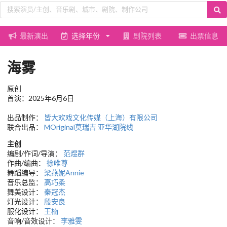
最新演出
选择年份
剧院列表
出票信息
海雾
原创
首演：2025年6月6日
出品制作：
皆大欢戏文化传媒（上海）有限公司
联合出品：
MOriginal莫瑞吉
亚华湖院线
主创
编剧/作词/导演：
范煜群
作曲/编曲：
徐唯尊
舞蹈编导：
梁燕妮Annie
音乐总监：
高巧柔
舞美设计：
秦冠杰
灯光设计：
殷安良
服化设计：
王楠
音响/音效设计：
李雅雯