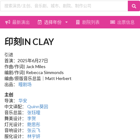
最新演出
选择年份
剧院列表
出票信息
印刻IN CLAY
引进
首演：2025年6月27日
作曲/作词| Jack Miles
编剧/作词| Rebecca Simmonds
编曲/原版音乐总监｜Matt Herbert
出品：
瞳剧场
主创
导演：
华安
中文译配：
Quinn葵因
音乐总监：
张钰曈
舞美设计：
李贺
灯光设计：
鲍思彤
音响设计：
张云飞
服化设计：
林宇妍