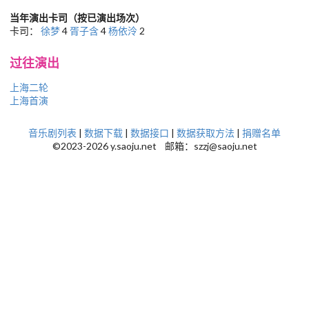
当年演出卡司（按已演出场次）
卡司：
徐梦
4
胥子含
4
杨依泠
2
过往演出
上海二轮
上海首演
音乐剧列表
|
数据下载
|
数据接口
|
数据获取方法
|
捐赠名单
©2023-2026 y.saoju.net 邮箱：szzj@saoju.net