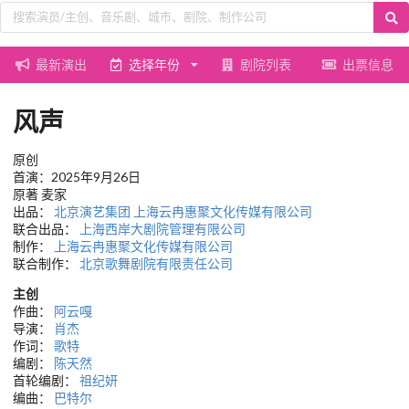
最新演出
选择年份
剧院列表
出票信息
风声
原创
首演：2025年9月26日
原著 麦家
出品：
北京演艺集团
上海云冉惠聚文化传媒有限公司
联合出品：
上海西岸大剧院管理有限公司
制作：
上海云冉惠聚文化传媒有限公司
联合制作：
北京歌舞剧院有限责任公司
主创
作曲：
阿云嘎
导演：
肖杰
作词：
歌特
编剧：
陈天然
首轮编剧：
祖纪妍
编曲：
巴特尔