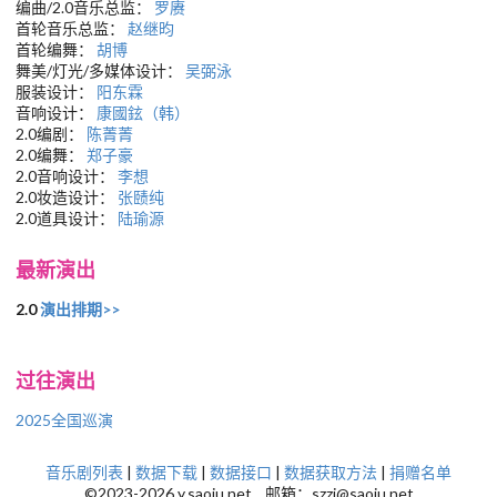
编曲/2.0音乐总监：
罗赓
首轮音乐总监：
赵继昀
首轮编舞：
胡博
舞美/灯光/多媒体设计：
吴弼泳
服装设计：
阳东霖
音响设计：
康國鉉（韩）
2.0编剧：
陈菁菁
2.0编舞：
郑子豪
2.0音响设计：
李想
2.0妆造设计：
张赜纯
2.0道具设计：
陆瑜源
最新演出
2.0
演出排期>>
过往演出
2025全国巡演
音乐剧列表
|
数据下载
|
数据接口
|
数据获取方法
|
捐赠名单
©2023-2026 y.saoju.net 邮箱：szzj@saoju.net