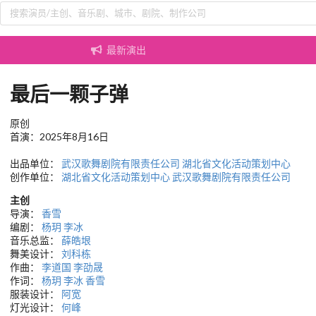
最新演出
最后一颗子弹
原创
首演：2025年8月16日
出品单位：
武汉歌舞剧院有限责任公司
湖北省文化活动策划中心
创作单位：
湖北省文化活动策划中心
武汉歌舞剧院有限责任公司
主创
导演：
香雪
编剧：
杨玥
李冰
音乐总监：
薛皓垠
舞美设计：
刘科栋
作曲：
李道国
李劭晟
作词：
杨玥
李冰
香雪
服装设计：
阿宽
灯光设计：
何峰