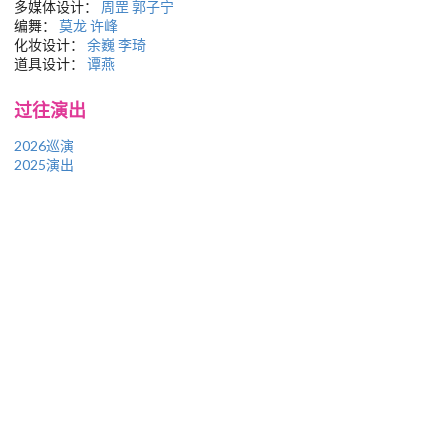
多媒体设计：
周罡
郭子宁
编舞：
莫龙
许峰
化妆设计：
余巍
李琦
道具设计：
谭燕
过往演出
2026巡演
2025演出