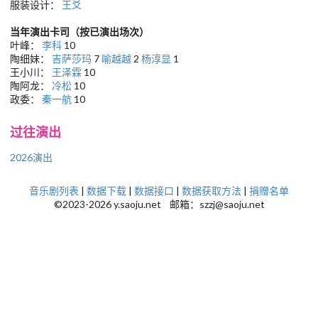
服装设计：
王爻
当年演出卡司（按已演出场次）
叶峰：
李科
10
陶细妹：
吉萨莎玛
7
喻越越
2
杨淳显
1
王小川：
王泽霖
10
陶阿龙：
冷松
10
政委：
秦一航
10
过往演出
2026演出
音乐剧列表
|
数据下载
|
数据接口
|
数据获取方法
|
捐赠名单
©2023-2026 y.saoju.net 邮箱：szzj@saoju.net