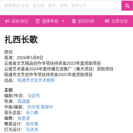
最新演出
选择年份
剧院列表
出票信息
扎西长歌
原创
首演：2026年5月8日
云南省文艺精品创作专项扶持资金2023年度资助项目
云南艺术基金2024年度传播交流推广（重大项目）资助项目
昭通市文艺创作专项扶持资金2025年度资助项目
出品：
昭通市文化艺术剧院
主创
编剧/作词：
冯必烈
导演：
高瑞嘉
作曲/编曲：
何天程
郭烜宇
音乐总监：
岳少鹏
编舞：
张恩淑
舞美设计：
徐肖寰
灯光设计：
孔庆尧