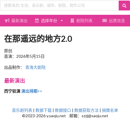
最新演出
选择年份
剧院列表
出票信息
在那遥远的地方2.0
原创
首演：2026年5月15日
出品制作：
青海大剧院
最新演出
西宁驻演
演出排期>>
音乐剧列表
|
数据下载
|
数据接口
|
数据获取方法
|
捐赠名单
©2023-2026 y.saoju.net 邮箱：szzj@saoju.net