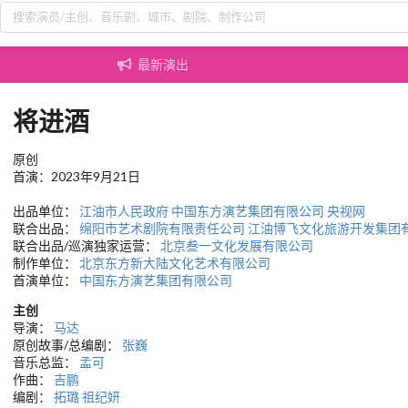
最新演出
将进酒
原创
首演：2023年9月21日
出品单位：
江油市人民政府
中国东方演艺集团有限公司
央视网
联合出品：
绵阳市艺术剧院有限责任公司
江油博飞文化旅游开发集团
联合出品/巡演独家运营：
北京叁一文化发展有限公司
制作单位：
北京东方新大陆文化艺术有限公司
首演单位：
中国东方演艺集团有限公司
主创
导演：
马达
原创故事/总编剧：
张巍
音乐总监：
孟可
作曲：
吉鹏
编剧：
拓璐
祖纪妍