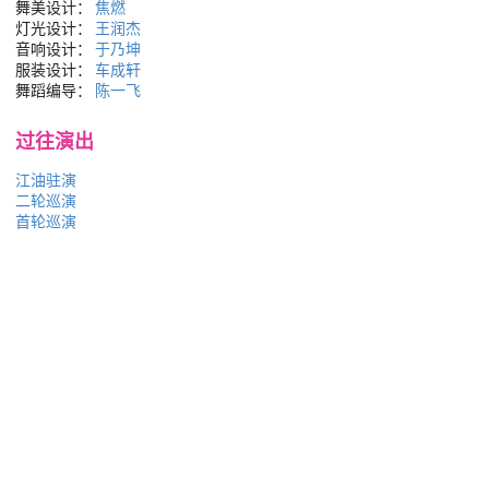
舞美设计：
焦燃
灯光设计：
王润杰
音响设计：
于乃坤
服装设计：
车成轩
舞蹈编导：
陈一飞
过往演出
江油驻演
二轮巡演
首轮巡演