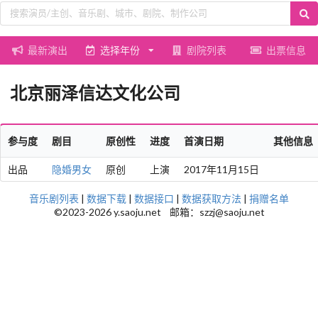
最新演出
选择年份
剧院列表
出票信息
北京丽泽信达文化公司
参与度
剧目
原创性
进度
首演日期
其他信息
出品
隐婚男女
原创
上演
2017年11月15日
音乐剧列表
|
数据下载
|
数据接口
|
数据获取方法
|
捐赠名单
©2023-2026 y.saoju.net 邮箱：szzj@saoju.net