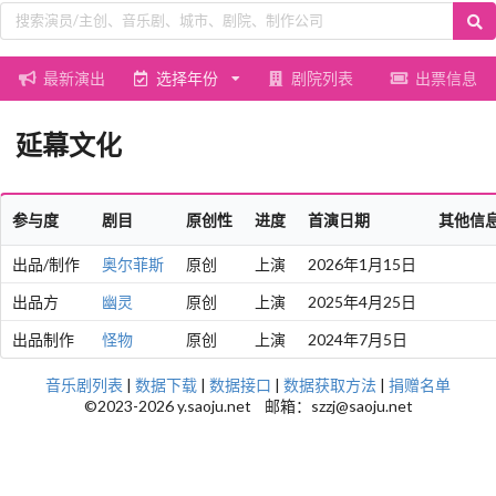
最新演出
选择年份
剧院列表
出票信息
延幕文化
参与度
剧目
原创性
进度
首演日期
其他信
出品/制作
奥尔菲斯
原创
上演
2026年1月15日
出品方
幽灵
原创
上演
2025年4月25日
出品制作
怪物
原创
上演
2024年7月5日
音乐剧列表
|
数据下载
|
数据接口
|
数据获取方法
|
捐赠名单
©2023-2026 y.saoju.net 邮箱：szzj@saoju.net