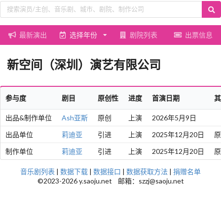
最新演出
选择年份
剧院列表
出票信息
新空间（深圳）演艺有限公司
参与度
剧目
原创性
进度
首演日期
其
出品&制作单位
Ash亚斯
原创
上演
2026年5月9日
出品单位
莉迪亚
引进
上演
2025年12月20日
原
制作单位
莉迪亚
引进
上演
2025年12月20日
原
音乐剧列表
|
数据下载
|
数据接口
|
数据获取方法
|
捐赠名单
©2023-2026 y.saoju.net 邮箱：szzj@saoju.net