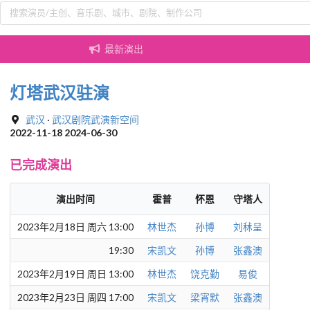
最新演出
灯塔武汉驻演
武汉
·
武汉剧院武演新空间
2022-11-18 2024-06-30
已完成演出
演出时间
霍普
怀恩
守塔人
2023年2月18日 周六 13:00
林世杰
孙博
刘秫呈
19:30
宋凯文
孙博
张鑫澳
2023年2月19日 周日 13:00
林世杰
饶克勤
易俊
2023年2月23日 周四 17:00
宋凯文
梁宵默
张鑫澳