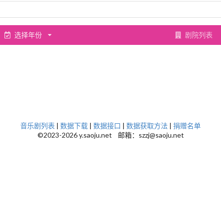
选择年份
剧院列表
音乐剧列表
|
数据下载
|
数据接口
|
数据获取方法
|
捐赠名单
©2023-2026 y.saoju.net 邮箱：szzj@saoju.net