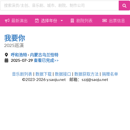
最新演出
选择年份
剧院列表
出票信息
我要你
2025巡演
呼和浩特
·
内蒙古乌兰恰特
2025-07-29
查看已完成>>
音乐剧列表
|
数据下载
|
数据接口
|
数据获取方法
|
捐赠名单
©2023-2026 y.saoju.net 邮箱：szzj@saoju.net