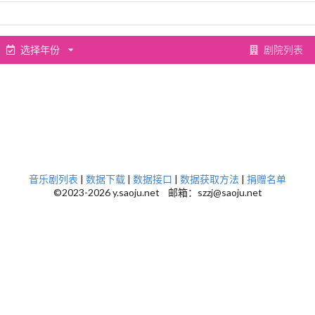
选择年份
剧院列表
音乐剧列表
|
数据下载
|
数据接口
|
数据获取方法
|
捐赠名单
©2023-2026 y.saoju.net 邮箱：szzj@saoju.net