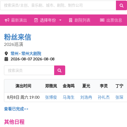
最新演出
选择年份
剧院列表
出票信息
粉丝来信
2026巡演
常州
·
常州大剧院
2026-08-07 2026-08-08
演出时间
郑微岚
金海鸣
夏光
李灵
丁宁
8月8日 周六 19:00
张博俊
马海生
刘浩冉
孙礼杰
张琛
查看已完成>>
其他日程