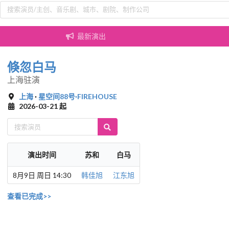
最新演出
倏忽白马
上海驻演
上海
·
星空间88号·FIREHOUSE
2026-03-21 起
演出时间
苏和
白马
8月9日 周日 14:30
韩佳旭
江东旭
查看已完成>>