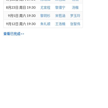
8月23日 周日 19:30
尤宣程
黎濮宁
汤楷
9月5日 周六 19:30
黎玥杉
宋苞涵
罗玉玲
9月12日 周六 19:30
朱礼顺
王浩楠
张智伟
查看已完成>>