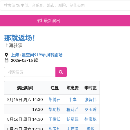
最新演出
那就返场！
上海驻演
上海
·
星空间919号·风铃剧场
2026-05-15 起
演出时间
江昱
陈念安
李时愿
8月15日 周六 14:30
陈博石
韦岸
张智伟
19:30
黎玥杉
程诗若
罗玉玲
8月16日 周日 14:30
王樵知
胡星瑞
徐蜜聪
8月22日 周六 19:30
陈昭如
宋苞涵
杨悦