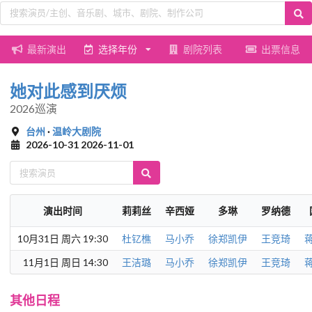
最新演出
选择年份
剧院列表
出票信息
她对此感到厌烦
2026巡演
台州
·
温岭大剧院
2026-10-31 2026-11-01
演出时间
莉莉丝
辛西娅
多琳
罗纳德
10月31日 周六 19:30
杜钇樵
马小乔
徐郑凯伊
王竞琦
11月1日 周日 14:30
王洁璐
马小乔
徐郑凯伊
王竞琦
其他日程