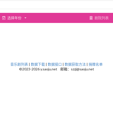
选择年份
剧院列表
音乐剧列表
|
数据下载
|
数据接口
|
数据获取方法
|
捐赠名单
©2023-2026 y.saoju.net 邮箱：szzj@saoju.net