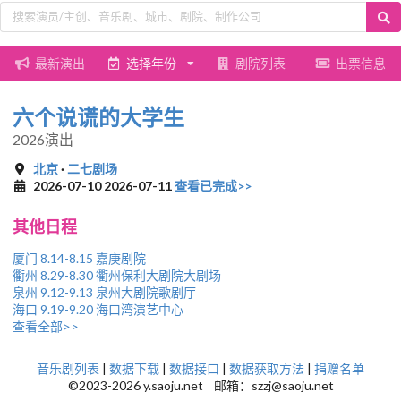
最新演出
选择年份
剧院列表
出票信息
六个说谎的大学生
2026演出
北京
·
二七剧场
2026-07-10 2026-07-11
查看已完成>>
其他日程
厦门 8.14-8.15 嘉庚剧院
衢州 8.29-8.30 衢州保利大剧院大剧场
泉州 9.12-9.13 泉州大剧院歌剧厅
海口 9.19-9.20 海口湾演艺中心
查看全部>>
音乐剧列表
|
数据下载
|
数据接口
|
数据获取方法
|
捐赠名单
©2023-2026 y.saoju.net 邮箱：szzj@saoju.net