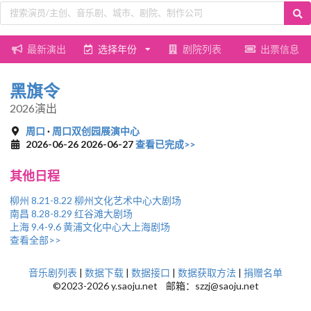
最新演出
选择年份
剧院列表
出票信息
黑旗令
2026演出
周口
·
周口双创园展演中心
2026-06-26 2026-06-27
查看已完成>>
其他日程
柳州 8.21-8.22 柳州文化艺术中心大剧场
南昌 8.28-8.29 红谷滩大剧场
上海 9.4-9.6 黄浦文化中心大上海剧场
查看全部>>
音乐剧列表
|
数据下载
|
数据接口
|
数据获取方法
|
捐赠名单
©2023-2026 y.saoju.net 邮箱：szzj@saoju.net