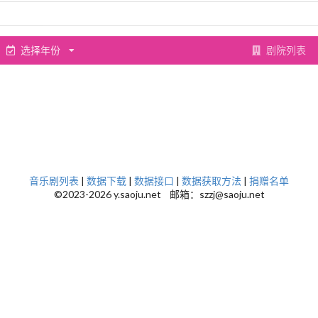
选择年份
剧院列表
音乐剧列表
|
数据下载
|
数据接口
|
数据获取方法
|
捐赠名单
©2023-2026 y.saoju.net 邮箱：szzj@saoju.net