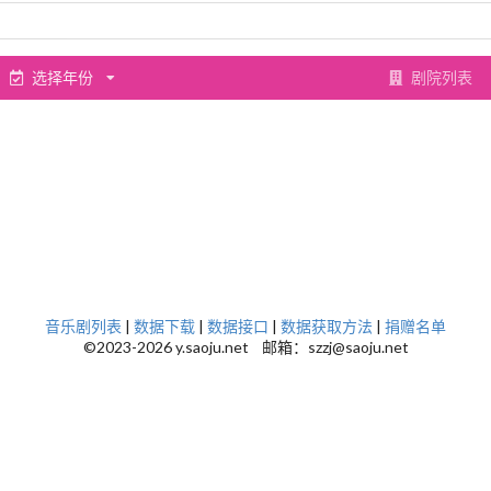
选择年份
剧院列表
音乐剧列表
|
数据下载
|
数据接口
|
数据获取方法
|
捐赠名单
©2023-2026 y.saoju.net 邮箱：szzj@saoju.net