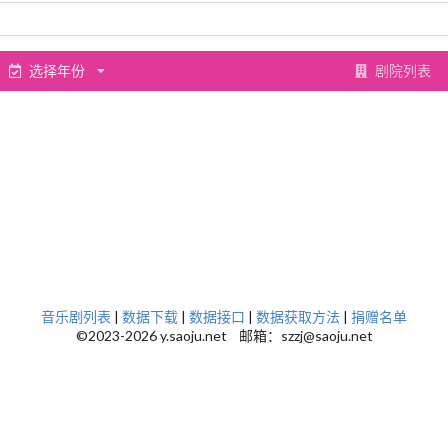
选择年份
剧院列表
音乐剧列表
|
数据下载
|
数据接口
|
数据获取方法
|
捐赠名单
©2023-2026 y.saoju.net 邮箱：szzj@saoju.net