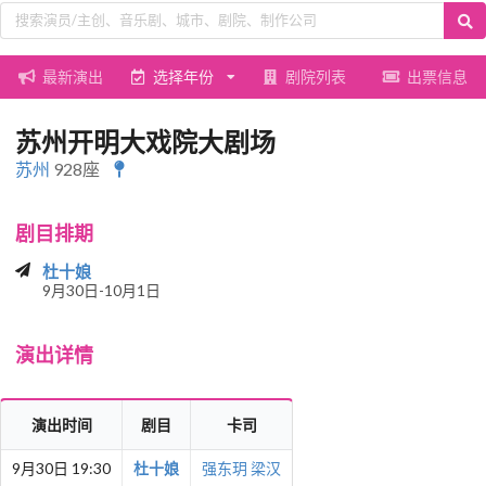
最新演出
选择年份
剧院列表
出票信息
苏州开明大戏院大剧场
苏州
928座
剧目排期
杜十娘
9月30日-10月1日
演出详情
演出时间
剧目
卡司
9月30日 19:30
杜十娘
强东玥
梁汉