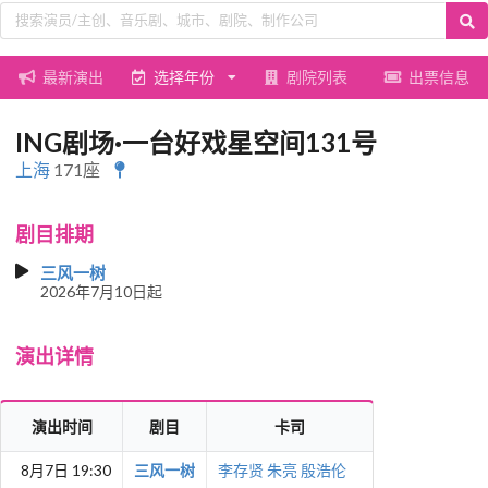
最新演出
选择年份
剧院列表
出票信息
ING剧场·一台好戏星空间131号
上海
171座
剧目排期
三风一树
2026年7月10日起
演出详情
演出时间
剧目
卡司
8月7日 19:30
三风一树
李存贤
朱亮
殷浩伦