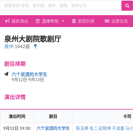
最新演出
选择年份
剧院列表
出票信息
泉州大剧院歌剧厅
泉州
1442座
剧目排期
六个说谎的大学生
9月12日-9月13日
演出详情
演出时间
剧目
卡司
9月12日 19:30
六个说谎的大学生
陈玉婷
毛二
纪晓坤
于滨嘉
马