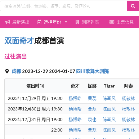
最新演出
选择年份
剧院列表
出票信息
双面奇才
成都首演
过往演出
成都
2023-12-29 2024-01-07
四川歌舞大剧院
演出时间
奇才
妮娜
Tiger
阿泰
2023年12月29日 周五 19:30
杨博皓
曹蕊
陈画风
杨敬林
2023年12月30日 周六 19:30
杨博皓
曹蕊
陈画风
杨敬林
2023年12月31日 周日 19:00
杨博皓
袁也
陈画风
杨敬林
22:00
杨博皓
曹蕊
陈画风
杨敬林