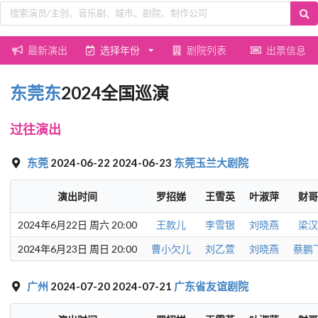
最新演出
选择年份
剧院列表
出票信息
东莞东
2024全国巡演
过往演出
东莞
2024-06-22 2024-06-23
东莞玉兰大剧院
演出时间
罗招娣
王雪英
叶淑萍
财哥
2024年6月22日 周六 20:00
王款儿
李雪银
刘晓燕
梁汉
2024年6月23日 周日 20:00
曹小欠儿
刘乙萱
刘晓燕
蔡鹏
广州
2024-07-20 2024-07-21
广东省友谊剧院