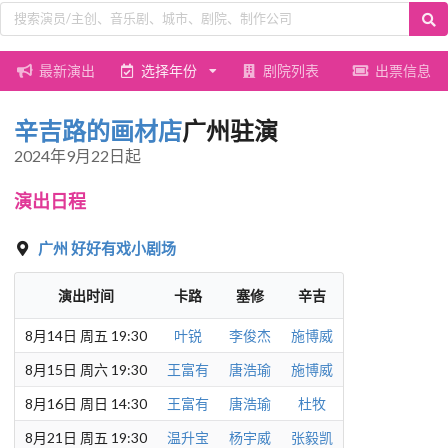
最新演出
选择年份
剧院列表
出票信息
辛吉路的画材店
广州驻演
2024年9月22日起
演出日程
广州
好好有戏小剧场
演出时间
卡路
塞修
辛吉
8月14日 周五 19:30
叶锐
李俊杰
施博威
8月15日 周六 19:30
王富有
唐浩瑜
施博威
8月16日 周日 14:30
王富有
唐浩瑜
杜牧
8月21日 周五 19:30
温升宝
杨宇威
张毅凯